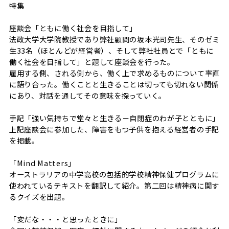
特集
座談会「ともに働く社会を目指して」
法政大学大学院教授であり弊社顧問の坂本光司先生、そのゼミ
生33名（ほとんどが経営者）、そして弊社社員とで「ともに
働く社会を目指して」と題して座談会を行った。
雇用する側、される側から、働く上で求めるものについて率直
に語り合った。働くことと生きることは切っても切れない関係
にあり、対話を通してその意味を探っていく。
手記「強い気持ちで堂々と生きる－自閉症のわが子とともに」
上記座談会に参加した、障害をもつ子供を抱える経営者の手記
を掲載。
「Mind Matters」
オーストラリアの中学高校の包括的学校精神保健プログラムに
使われているテキストを翻訳して紹介。第二回は精神病に関す
るクイズを出題。
「変だな・・・と思ったときに」