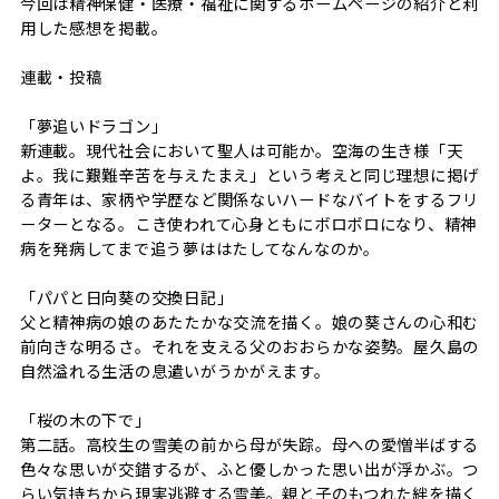
今回は精神保健・医療・福祉に関するホームページの紹介と利
用した感想を掲載。
連載・投稿
「夢追いドラゴン」
新連載。現代社会において聖人は可能か。空海の生き様「天
よ。我に艱難辛苦を与えたまえ」という考えと同じ理想に掲げ
る青年は、家柄や学歴など関係ないハードなバイトをするフリ
ーターとなる。こき使われて心身ともにボロボロになり、精神
病を発病してまで追う夢ははたしてなんなのか。
「パパと日向葵の交換日記」
父と精神病の娘のあたたかな交流を描く。娘の葵さんの心和む
前向きな明るさ。それを支える父のおおらかな姿勢。屋久島の
自然溢れる生活の息遣いがうかがえます。
「桜の木の下で」
第二話。高校生の雪美の前から母が失踪。母への愛憎半ばする
色々な思いが交錯するが、ふと優しかった思い出が浮かぶ。つ
らい気持ちから現実逃避する雪美。親と子のもつれた絆を描く