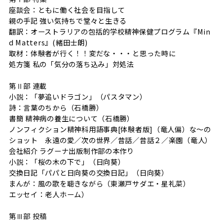
座談会：ともに働く社会を目指して
親の手記 強い気持ちで堂々と生きる
翻訳：オーストラリアの包括的学校精神保健プログラム『Min
d Matters』(緒田士朗)
取材：体験者が行く！！変だな・・・と思った時に
処方箋 私の「気分の落ち込み」対処法
第Ⅱ部 連載
小説：「夢追いドラゴン」（パスタマン）
詩：言葉のちから（石橋勝）
書簡 精神病の養生について（石橋勝）
ノンフィクション精神科用語事典[体験者版]（竜人偏）な～の
ショット 永遠の愛／次の世界／昔話／昔話２／楽園（竜人）
会社紹介 ラグーナ出版制作部の本作り
小説：「桜の木の下で」（日向葵）
交換日記「パパと日向葵の交換日記」（日向葵）
まんが：風の歌を聴きながら（東瀬戸サダエ・星礼菜）
エッセイ：老人ホーム）
第Ⅲ部 投稿