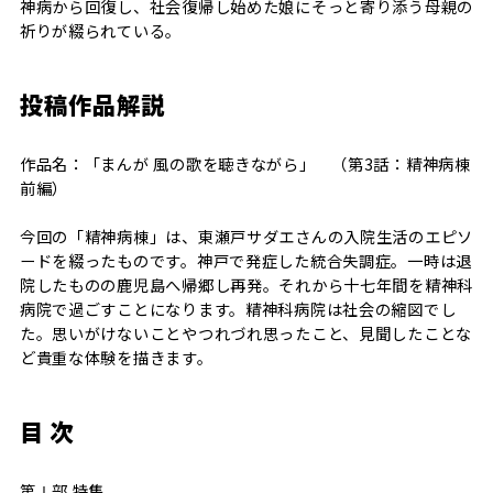
神病から回復し、社会復帰し始めた娘にそっと寄り添う母親の
祈りが綴られている。
投稿作品解説
作品名：「まんが 風の歌を聴きながら」 （第3話：精神病棟
前編）
今回の「精神病棟」は、東瀬戸サダエさんの入院生活のエピソ
ードを綴ったものです。神戸で発症した統合失調症。一時は退
院したものの鹿児島へ帰郷し再発。それから十七年間を精神科
病院で過ごすことになります。精神科病院は社会の縮図でし
た。思いがけないことやつれづれ思ったこと、見聞したことな
ど貴重な体験を描きます。
目 次
第Ⅰ部 特集