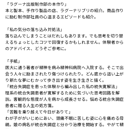
「ラグーナ出版制作部の本作り」
本と製本、手作り製品の店、ラグーナリブリの紹介。商品作り
に励む制作部社員の心温まるエピソードも紹介。
「私の気分の落ち込み対処法」
落ち込んでしまうことはだれしもあります。でも思考を切り替
えるちょっとしたコツで回復するかもしれません。体験者から
のアドバイス、どうぞご参考に。
「手紙」
医大に通う著者が精神を病み精神科病院へ入院する。そこで出
会う人々に励まされたり傷つけられたり。どん底から這い上が
り新たな夢にむかって歩き出す姿を生き生きと描く。
「統合失調症を患った体験から編み出した私の統失寛解法」
理系の統合失調患者が寛解するために気づいた思考回路を解
説。客観的な態度が人を病から成長させる。悩める統合失調症
患者に贈る人生の処方箋。
「苦難を乗り越えて今日がありて」
わが子ががいじめにあい、頭痛不眠に苦しむ姿に心を痛める母
親。娘の病名が統合失調症と分かり治療を開始する。やがて精