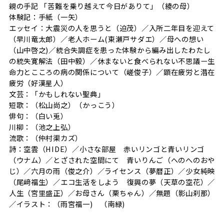
親の手記 「苦難を乗り越えて今日がありて」（綾の母）
体験記：手紙（一矢）
エッセイ：大震災の人を思うと（迫茂）／入所二年目を迎えて
（早川竜太郎）／老人ホーム(東瀬戸サダエ）／母への想い
（山中啓之)／統合失調症を患った体験から編み出したわたし
の統失寛解法（田中毅）／休まないと食べられない不思議ー生
命力とこころの病の関係について（嵯俊子）／顕在疲労と潜在
疲労（好漢星人）
文芸：「かもしれない聖典」
短歌：（松山尚之）（かっこう）
俳句：（白い兎）
川柳：（池之上弘）
流歌：（仲村渠カズ）
詩：空雲（HIDE）／小さな部屋 赤いリンゴと青いリンゴ
（ウナム）／とざされた空間にて 青いりんご（へのへのおや
じ）／六月の雨（俊之介）／ライセンス（夢暦正）／少女純映
（尾﨑福生）／エコ生活をしよう 復興の夢（天草の空花）／
人生（宮里盛正）／お母さん（栗ちゃん）／無題（影山刹那）
／イラスト：（雨宮福一) （南緑)