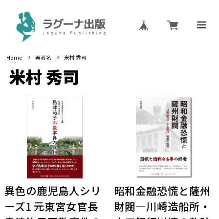
Home
著者名
米村 秀司
米村 秀司
異色の鹿児島人シリ
昭和金融恐慌と薩州
ーズ1 元東宮女官長
財閥―川崎造船所・