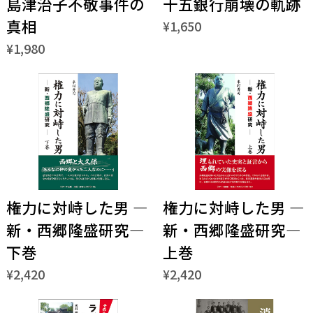
島津治子不敬事件の
十五銀行崩壊の軌跡
真相
¥1,650
¥1,980
権力に対峙した男 ―
権力に対峙した男 ―
新・西郷隆盛研究―
新・西郷隆盛研究―
下巻
上巻
¥2,420
¥2,420