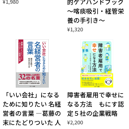
的ケアハンドブック
¥1,980
～喀痰吸引・経管栄
養の手引き～
¥1,320
「いい会社」になる
障害者雇用で幸せに
ために知りたい 名経
なる方法 もにす認
営者の言葉 ―葛藤の
定５社の企業戦略
末にたどりついた 人
¥2,200