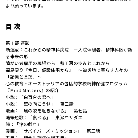
より願っています。
目 次
第Ⅰ部 連載
新連載：これからの精神科病院 －入院体験者、精神科医が語
る未来の形
障がい者雇用の現場から 藍工房の歩みとこれから
福島便り『今日、仮設住宅から』 ～被災地で暮らす人々の
「記憶と言葉」～
心の教育・オーストラリアの包括的学校精神保健プログラム
『Mind Matters』の紹介
小説：「白百合の君へ」
小説：「壁の向こう側」 第三話
漫画：「風の歌を聴きながら」 第七話
随筆短歌：「食べる」 東瀬戸サダエ
詩：「渚の戯れ」
漫画：「サバイバーズ・ミッション」 第三話
事典：「統合失調症体験事典」