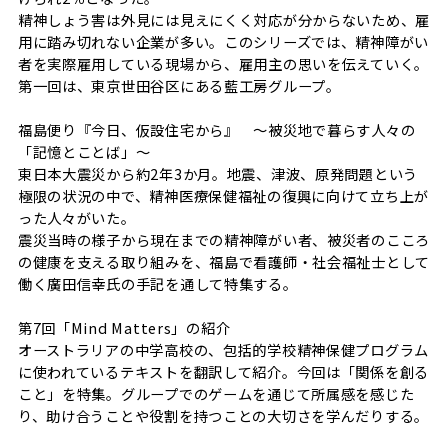
精神しょう害は外見には見えにくく対応が分からないため、雇
用に踏み切れない企業が多い。このシリーズでは、精神障がい
者を実際雇用している現場から、雇用主の思いを伝えていく。
第一回は、東京世田谷区にある藍工房グループ。
福島便り『今日、仮設住宅から』 ～被災地で暮らす人々の
「記憶とことば」～
東日本大震災から約2年3か月。地震、津波、原発問題という
極限の状況の中で、精神医療保健福祉の復興に向けて立ち上が
った人々がいた。
震災当時の様子から現在までの精神障がい者、被災者のこころ
の健康を支える取り組みを、福島で看護師・社会福祉士として
働く廣田信幸氏の手記を通して特集する。
第7回「Mind Matters」の紹介
オーストラリアの中学高校の、包括的学校精神保健プログラム
に使われているテキストを翻訳して紹介。今回は「関係を創る
こと」を特集。グループでのゲームを通じて所属感を感じた
り、助け合うことや役割を持つことの大切さを学んだりする。