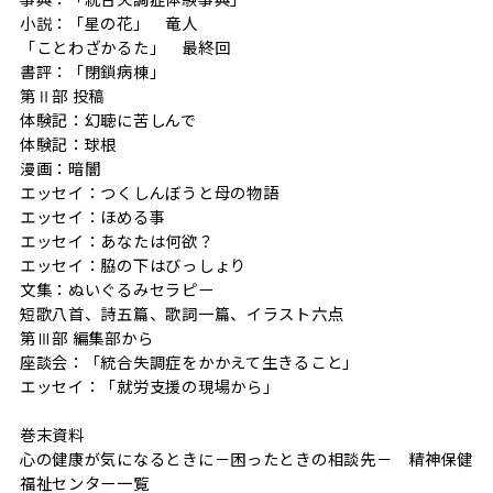
小説：「星の花」 竜人
「ことわざかるた」 最終回
書評：「閉鎖病棟」
第Ⅱ部 投稿
体験記：幻聴に苦しんで
体験記：球根
漫画：暗闇
エッセイ：つくしんぼうと母の物語
エッセイ：ほめる事
エッセイ：あなたは何欲？
エッセイ：脇の下はびっしょり
文集：ぬいぐるみセラピー
短歌八首、詩五篇、歌詞一篇、イラスト六点
第Ⅲ部 編集部から
座談会：「統合失調症をかかえて生きること」
エッセイ：「就労支援の現場から」
巻末資料
心の健康が気になるときに－困ったときの相談先－ 精神保健
福祉センター一覧