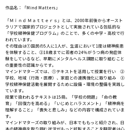
作品名：「Mind Matters」
「Ｍｉｎｄ Ｍａｔｔｅｒｓ」とは、2000年前後からオースト
ラリアで国家的プロジェクトとして実施されている包括的な
「学校精神保健プログラム」のことで、多くの中学・高校で行
われています。
その理由は①国民の5人に1人が、生涯において1度は精神疾患
を体験すること、②18歳までに若者の24％がうつ病の発症体
験をしているなど、早期にメンタルヘルス課題に取り組むこと
の重要性の認識からです。
マインドマターズでは、①テキストを活用して授業を行い ②
学校、地域（行政・医療）、家庭との連携強化に取り組み ③
学校精神保健活動を展開するために設備・環境の整備を実践し
ています。
授業で扱われるテキストは15冊。「学校の問題」「命の教
育」「回復力を高める」「いじめとハラスメント」「精神病を
理解すること」「喪失と悲しみ」などの内容で構成されていま
す。
マインドマターズの取り組みが、日本でももっと紹介され、日
本の精神病を取り囲む状況がもっと好転することを翻訳者は心