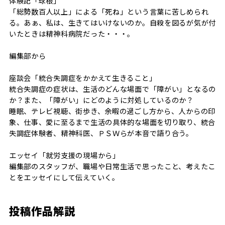
体験記「球根」
「総勢数百人以上」による「死ね」という言葉に苦しめられ
る。あぁ、私は、生きてはいけないのか。自殺を図るが気が付
いたときは精神科病院だった・・・。
編集部から
座談会「統合失調症をかかえて生きること」
統合失調症の症状は、生活のどんな場面で「障がい」となるの
か？また、「障がい」にどのように対処しているのか？
睡眠、テレビ視聴、街歩き、余暇の過ごし方から、人からの印
象、仕事、愛に至るまで生活の具体的な場面を切り取り、統合
失調症体験者、精神科医、ＰＳＷらが本音で語り合う。
エッセイ「就労支援の現場から」
編集部のスタッフが、職場や日常生活で思ったこと、考えたこ
とをエッセイにして伝えていく。
投稿作品解説