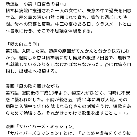
新連載 小説「白百合の君へ」
精神科病院に搬送された一人の女性が、失意の中で過去を回想
する。屋久島の深い自然に囲まれて育ち、家族と過ごした時
間。母への思慕と反発。中三の夏のある日、クラスメートと山
へ冒険に行き、そこで不思議な体験をする。
「壁の向こう側」
第3話。入院した杏。頭痛の原因がてんかんと分かり快方にむ
かう。退院した杏は精神病に対し偏見の根強い田舎で、無職で
も就職しているふりをしなければならなかった。杏は作家を目
指し、出版社へ投稿する。
漫画「風の歌を聴きながら」
第7話。退院後の平成13年より、物忘れがひどく、同時に不安
感に襲われだした。不調が続き翌平成14年に再び入院。その
病院に入院中で俳句を詠まれるＱさんの刺激をうけ、短歌をあ
らためて勉強する。それがきっかけで歌集を出すことに・・。
漫画「サバイバーズ・ミッション」
「サバイバーズミッション」とは、「いじめや虐待をくぐり抜