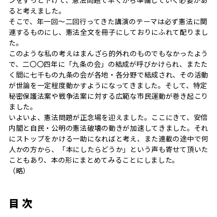
ると考えました。
そこで、年一回～二回行ってきた講演のテーマは必ず憲法に関
連するものにし、憲法全文を冊子にしておりにふれて配りまし
た。
このような私の考えはまんざら的外れのものでもなかったよう
で、二〇〇四年に「九条の会」の結成が呼びかけられ、またた
く間に七千もの九条の会が各地・各分野で結成され、その活動
が世論を一定程度動かすようになってきました。そして、特定
秘密保護法案や戦争法案に対する広範な市民運動が巻き起こり
ました。
いよいよ、憲法問題が正念場を迎えました。ここにきて、安倍
内閣と自民・公明の憲法破壊の動きが加速してきました。それ
にストップをかける一助になればと考え、また連載の途中で何
人かの方から、「本にしたらどうか」という声も寄せて頂いた
こともあり、本の形にまとめてみることにしました。
（略）
目 次