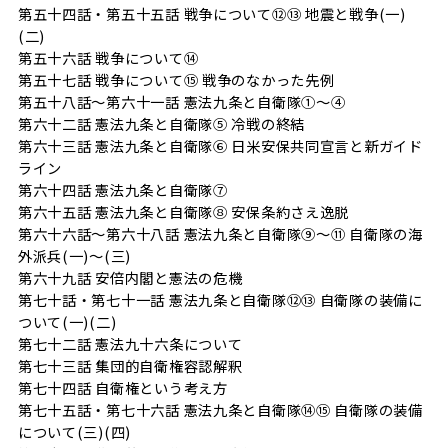
第五十四話・第五十五話 戦争について⑫⑬ 地震と戦争(一)
(二)
第五十六話 戦争について⑭
第五十七話 戦争について⑮ 戦争のなかった先例
第五十八話～第六十一話 憲法九条と自衛隊①～④
第六十二話 憲法九条と自衛隊⑤ 冷戦の終結
第六十三話 憲法九条と自衛隊⑥ 日米安保共同宣言と新ガイド
ライン
第六十四話 憲法九条と自衛隊⑦
第六十五話 憲法九条と自衛隊⑧ 安保条約さえ逸脱
第六十六話～第六十八話 憲法九条と自衛隊⑨～⑪ 自衛隊の海
外派兵(一)～(三)
第六十九話 安倍内閣と憲法の危機
第七十話・第七十一話 憲法九条と自衛隊⑫⑬ 自衛隊の装備に
ついて(一)(二)
第七十二話 憲法九十六条について
第七十三話 集団的自衛権容認解釈
第七十四話 自衛権という考え方
第七十五話・第七十六話 憲法九条と自衛隊⑭⑮ 自衛隊の装備
について(三)(四)