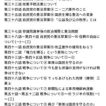
第三十三話 改憲手続法案について
第三十四話 自民党の憲法草案⑨ 二・二六事件のこと
第三十五話 自民党の憲法草案⑩ 国民を縛る憲法への変身
第三十六話 自民党の憲法草案⑪ 「公益及び公の秩序」とは
第三十七話 参議院選挙後の政治情勢と憲法問題
第三十八話～第四十話 自民党の憲法草案⑫～⑭ 信教の自由に
ついて(一)～(三)
第四十一話 自民党の憲法草案⑮ 改正要件の緩和をねらう
第四十二話 「権力を縛る」という意味について
第四十三話～第四十五話 戦争について①～③
第四十六話 戦争について④ 軍隊は国民を守るのか
第四十七話 戦争について⑤ 今も昔も世論の支持がなければ戦
争はできない
第四十八話 戦争について⑥ でっちあげられた肉弾（爆弾）三
勇士
第四十九話 戦争について⑦ 新聞社による軍用機献納運動
第五十話～第五十二話 戦争について⑧～⑩ ラジオの役割(一)
～(三)
第五十三話 戦争について⑪ 再び「軍隊は国民を守るのか」