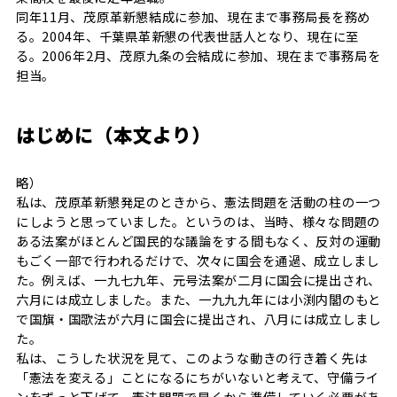
同年11月、茂原革新懇結成に参加、現在まで事務局長を務め
る。2004年、千葉県革新懇の代表世話人となり、現在に至
る。2006年2月、茂原九条の会結成に参加、現在まで事務局を
担当。
はじめに（本文より）
略）
私は、茂原革新懇発足のときから、憲法問題を活動の柱の一つ
にしようと思っていました。というのは、当時、様々な問題の
ある法案がほとんど国民的な議論をする間もなく、反対の運動
もごく一部で行われるだけで、次々に国会を通過、成立しまし
た。例えば、一九七九年、元号法案が二月に国会に提出され、
六月には成立しました。また、一九九九年には小渕内閣のもと
で国旗・国歌法が六月に国会に提出され、八月には成立しまし
た。
私は、こうした状況を見て、このような動きの行き着く先は
「憲法を変える」ことになるにちがいないと考えて、守備ライ
ンをずっと下げて、憲法問題で早くから準備していく必要があ