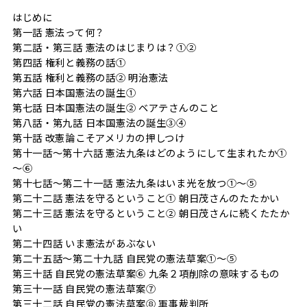
はじめに
第一話 憲法って何？
第二話・第三話 憲法のはじまりは？①②
第四話 権利と義務の話①
第五話 権利と義務の話② 明治憲法
第六話 日本国憲法の誕生①
第七話 日本国憲法の誕生② ベアテさんのこと
第八話・第九話 日本国憲法の誕生③④
第十話 改憲論こそアメリカの押しつけ
第十一話～第十六話 憲法九条はどのようにして生まれたか①
～⑥
第十七話～第二十一話 憲法九条はいま光を放つ①～⑤
第二十二話 憲法を守るということ① 朝日茂さんのたたかい
第二十三話 憲法を守るということ② 朝日茂さんに続くたたか
い
第二十四話 いま憲法があぶない
第二十五話～第二十九話 自民党の憲法草案①～⑤
第三十話 自民党の憲法草案⑥ 九条２項削除の意味するもの
第三十一話 自民党の憲法草案⑦
第三十二話 自民党の憲法草案⑧ 軍事裁判所