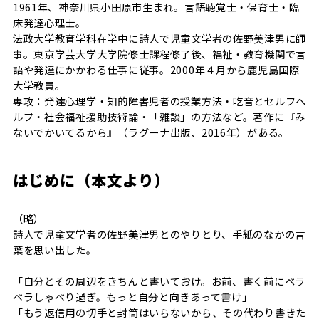
1961年、神奈川県小田原市生まれ。言語聴覚士・保育士・臨
床発達心理士。
法政大学教育学科在学中に詩人で児童文学者の佐野美津男に師
事。東京学芸大学大学院修士課程修了後、福祉・教育機関で言
語や発達にかかわる仕事に従事。2000年４月から鹿児島国際
大学教員。
専攻：発達心理学・知的障害児者の授業方法・吃音とセルフヘ
ルプ・社会福祉援助技術論・「雑談」の方法など。著作に『み
ないでかいてるから』（ラグーナ出版、2016年）がある。
はじめに（本文より）
（略）
詩人で児童文学者の佐野美津男とのやりとり、手紙のなかの言
葉を思い出した。
「自分とその周辺をきちんと書いておけ。お前、書く前にベラ
ベラしゃべり過ぎ。もっと自分と向きあって書け」
「もう返信用の切手と封筒はいらないから、その代わり書きた