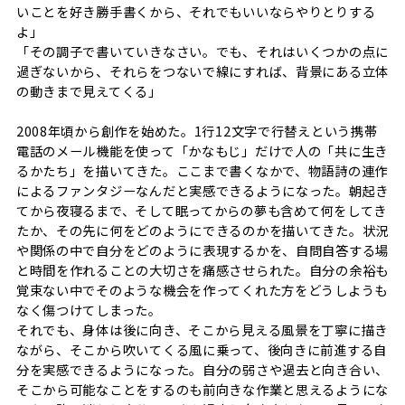
いことを好き勝手書くから、それでもいいならやりとりする
よ」
「その調子で書いていきなさい。でも、それはいくつかの点に
過ぎないから、それらをつないで線にすれば、背景にある立体
の動きまで見えてくる」
2008年頃から創作を始めた。1行12文字で行替えという携帯
電話のメール機能を使って「かなもじ」だけで人の「共に生き
るかたち」を描いてきた。ここまで書くなかで、物語詩の連作
によるファンタジーなんだと実感できるようになった。朝起き
てから夜寝るまで、そして眠ってからの夢も含めて何をしてき
たか、その先に何をどのようにできるのかを描いてきた。状況
や関係の中で自分をどのように表現するかを、自問自答する場
と時間を作れることの大切さを痛感させられた。自分の余裕も
覚束ない中でそのような機会を作ってくれた方をどうしようも
なく傷つけてしまった。
それでも、身体は後に向き、そこから見える風景を丁寧に描き
ながら、そこから吹いてくる風に乗って、後向きに前進する自
分を実感できるようになった。自分の弱さや過去と向き合い、
そこから可能なことをするのも前向きな作業と思えるようにな