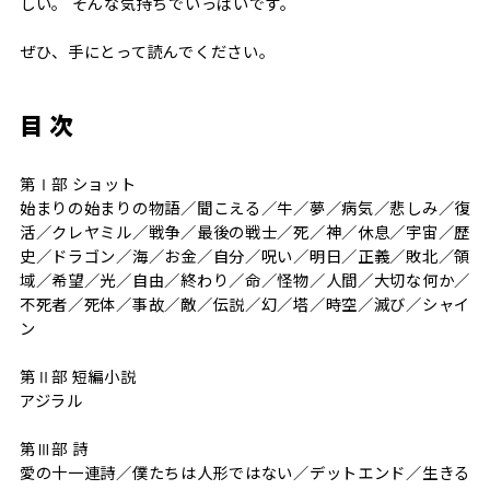
しい。 そんな気持ちでいっぱいです。
ぜひ、手にとって読んでください。
目 次
第Ⅰ部 ショット
始まりの始まりの物語／聞こえる／牛／夢／病気／悲しみ／復
活／クレヤミル／戦争／最後の戦士／死／神／休息／宇宙／歴
史／ドラゴン／海／お金／自分／呪い／明日／正義／敗北／領
域／希望／光／自由／終わり／命／怪物／人間／大切な何か／
不死者／死体／事故／敵／伝説／幻／塔／時空／滅び／シャイ
ン
第Ⅱ部 短編小説
アジラル
第Ⅲ部 詩
愛の十一連詩／僕たちは人形ではない／デットエンド／生きる