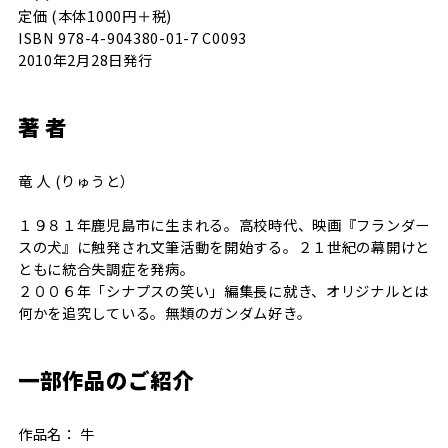
定価 (本体1000円＋税)
ISBN 978-4-904380-01-7 C0093
2010年2月28日発行
著 者
竜 人 (りゅうと）
１９８１年鹿児島市に生まれる。高校時代、映画『フランダー
スの犬』に触発され文筆活動を開始する。２１世紀の幕開けと
ともに統合失調症を発病。
２００６年「シナプスの笑い」編集長に就き、オリジナルとは
何かを追究している。無類のガンダム好き。
一部作品のご紹介
作品名： 牛